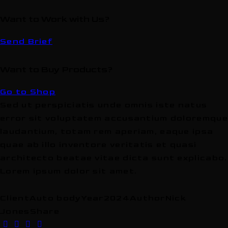
Want to Work with Us?
Send Brief
Want to Buy Products?
Go to Shop
Sed ut perspiciatis unde omnis iste natus
error sit voluptatem accusantium doloremque
laudantium, totam rem aperiam, eaque ipsa
quae ab illo inventore veritatis et quasi
architecto beatae vitae dicta sunt explicabo.
Lorem ipsum dolor sit amet.
Client
Auto body
Year
2024
Author
Nick
Jones
Share