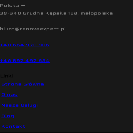
Polska —
38-340 Grudna Kępska 198, małopolska
biuro@renovaexpert.pl
+48 664 970 906
+48 692 492 884
Linki
Strona Główna
O nas
Nasze Usługi
Blog
Kontakt