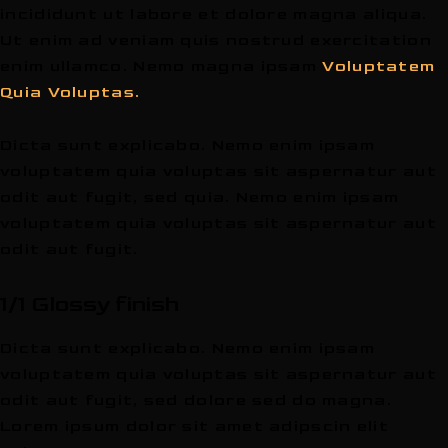
incididunt ut labore et dolore magna aliqua.
Ut enim ad veniam quis nostrud exercitation
enim ullamco. Nemo magna ipsam
Voluptatem
Quia Voluptas.
Dicta sunt explicabo. Nemo enim ipsam
voluptatem quia voluptas sit aspernatur aut
odit aut fugit, sed quia. Nemo enim ipsam
voluptatem quia voluptas sit aspernatur aut
odit aut fugit.
1/1 Glossy finish
Dicta sunt explicabo. Nemo enim ipsam
voluptatem quia voluptas sit aspernatur aut
odit aut fugit, sed dolore sed do magna.
Lorem ipsum dolor sit amet adipscin elit